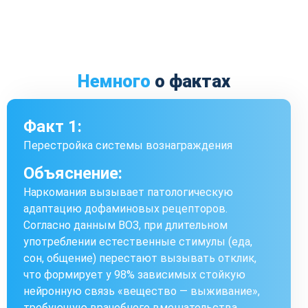
Немного
о фактах
Факт 1:
Перестройка системы вознаграждения
Объяснение:
Наркомания вызывает патологическую
адаптацию дофаминовых рецепторов.
Согласно данным ВОЗ, при длительном
употреблении естественные стимулы (еда,
сон, общение) перестают вызывать отклик,
что формирует у 98% зависимых стойкую
нейронную связь «вещество — выживание»,
требующую врачебного вмешательства.