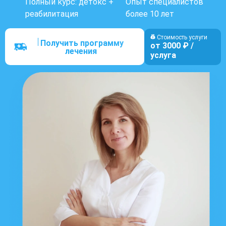
Полный курс: детокс +
Опыт специалистов
реабилитация
более 10 лет
Стоимость услуги
Получить программу
от 3000 ₽ /
лечения
услуга