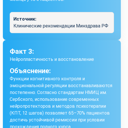
Источник:
Клинические рекомендации Минздрава РФ
Факт 3:
Нейропластичность и восстановление
Объяснение:
Функции когнитивного контроля и
эмоциональной регуляции восстанавливаются
постепенно. Согласно стандартам НМИЦ им.
Сербского, использование современных
нейропротекторов и методов психотерапии
(КПТ, 12 шагов) позволяет 65–70% пациентов
достичь устойчивой ремиссии при условии
прохождения полного курса.