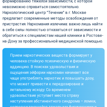
формированию тяжелой зависимости, с которой
невозможно справиться самостоятельно.
Наркологический центр "Течение" в г. Москве
предлагает современные методы освобождения от
пристрастия. Наркомания излечима: важно лишь найти
в себе силы полностью отказаться от зависимости и
обратиться к специалистам нашей клиники в Ростове-
на-Дону за профессиональной медицинской помощью.
Прием наркотических веществ формирует у
человека стойкую психическую и физическую
аддикцию. В поисках удовольствия и
ощущения эйфории наркоман начинает все
чаще употреблять наркотик и повышать дозу,
что может привести к передозировке и
летальному исходу. Со временем
удовольствие уступает место страху
наступления абстинентного синдрома – ломки,
сопровождающейся тяжелыми физическими и