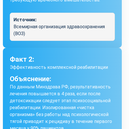
Источник:
Всемирная организация здравоохранения
(ВОЗ)
Факт 2:
Эффективность комплексной реабилитации
Объяснение:
По данным Минздрава РФ, результативность
лечения повышается в 4 раза, если после
детоксикации следует этап психосоциальной
реабилитации. Изолированная «чистка
организма» без работы над психологической
тягой приводит к рецидиву в течение первого
месяца у 90% пациентов.