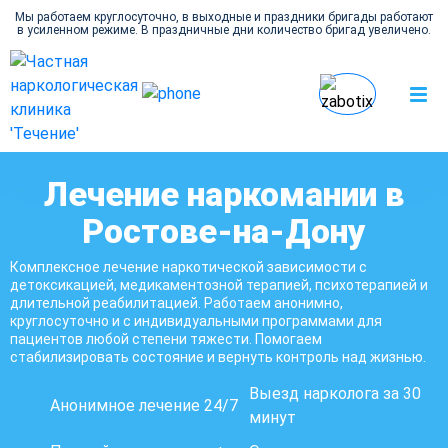
Мы работаем круглосуточно, в выходные и праздники бригады работают
в усиленном режиме. В праздничные дни количество бригад увеличено.
Наркология Течение в Ростове-на-Дону
Наркомания
Лечение наркомании в
Ростове-на-Дону
Комплексное лечение наркотической зависимости с
детоксикацией, медикаментозной терапией, психотерапией и
длительной реабилитацией. Работаем анонимно,
круглосуточно и с индивидуальными программами для
пациентов любой степени тяжести. Помогаем
стабилизировать состояние и вернуть контроль над жизнью.
Выезд нарколога за 30
Анонимное лечение 24/7
минут