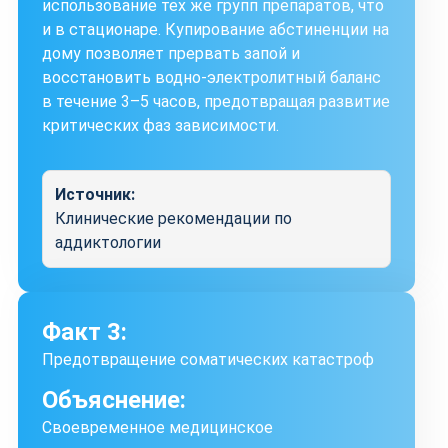
использование тех же групп препаратов, что
и в стационаре. Купирование абстиненции на
дому позволяет прервать запой и
восстановить водно-электролитный баланс
в течение 3–5 часов, предотвращая развитие
критических фаз зависимости.
Источник:
Клинические рекомендации по
аддиктологии
Факт 3:
Предотвращение соматических катастроф
Объяснение:
Своевременное медицинское