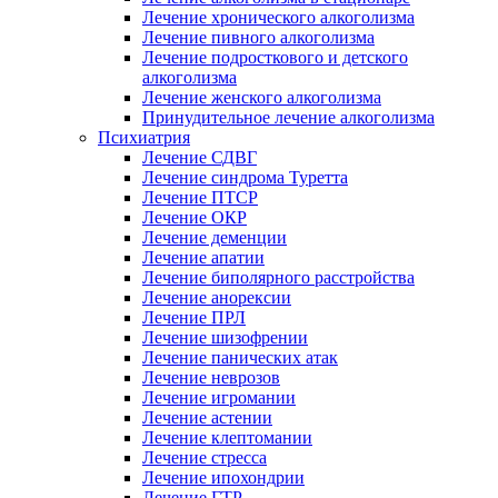
Лечение хронического алкоголизма
Лечение пивного алкоголизма
Лечение подросткового и детского
алкоголизма
Лечение женского алкоголизма
Принудительное лечение алкоголизма
Психиатрия
Лечение СДВГ
Лечение синдрома Туретта
Лечение ПТСР
Лечение ОКР
Лечение деменции
Лечение апатии
Лечение биполярного расстройства
Лечение анорексии
Лечение ПРЛ
Лечение шизофрении
Лечение панических атак
Лечение неврозов
Лечение игромании
Лечение астении
Лечение клептомании
Лечение стресса
Лечение ипохондрии
Лечение ГТР