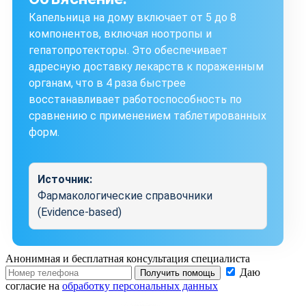
Капельница на дому включает от 5 до 8
компонентов, включая ноотропы и
гепатопротекторы. Это обеспечивает
адресную доставку лекарств к пораженным
органам, что в 4 раза быстрее
восстанавливает работоспособность по
сравнению с применением таблетированных
форм.
Источник:
Фармакологические справочники
(Evidence-based)
Анонимная и бесплатная
консультация специалиста
Даю
Получить помощь
согласие на
обработку персональных данных