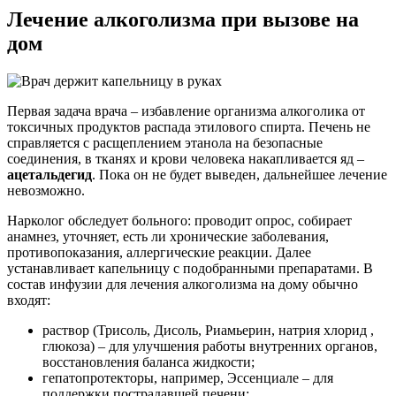
Лечение алкоголизма
при вызове на
дом
Первая задача врача – избавление организма алкоголика от
токсичных продуктов распада этилового спирта. Печень не
справляется с расщеплением этанола на безопасные
соединения, в тканях и крови человека накапливается яд –
ацетальдегид
. Пока он не будет выведен, дальнейшее лечение
невозможно.
Нарколог обследует больного: проводит опрос, собирает
анамнез, уточняет, есть ли хронические заболевания,
противопоказания, аллергические реакции. Далее
устанавливает капельницу с подобранными препаратами. В
состав инфузии для лечения алкоголизма на дому обычно
входят:
раствор (Трисоль, Дисоль, Риамьерин, натрия хлорид ,
глюкоза) – для улучшения работы внутренних органов,
восстановления баланса жидкости;
гепатопротекторы, например, Эссенциале – для
поддержки пострадавшей печени;