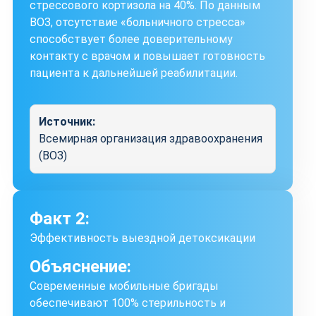
стрессового кортизола на 40%. По данным
ВОЗ, отсутствие «больничного стресса»
способствует более доверительному
контакту с врачом и повышает готовность
пациента к дальнейшей реабилитации.
Источник:
Всемирная организация здравоохранения
(ВОЗ)
Факт 2:
Эффективность выездной детоксикации
Объяснение:
Современные мобильные бригады
обеспечивают 100% стерильность и