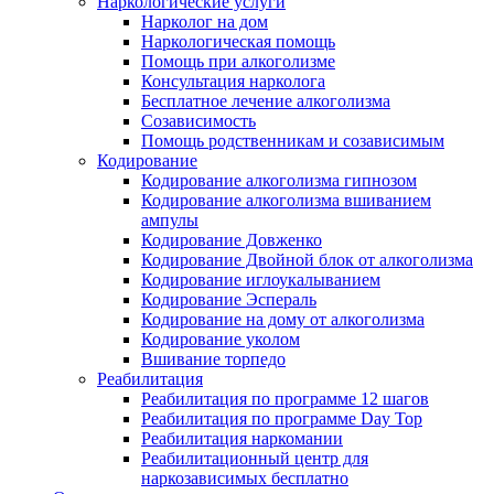
Наркологические услуги
Нарколог на дом
Наркологическая помощь
Помощь при алкоголизме
Консультация нарколога
Бесплатное лечение алкоголизма
Созависимость
Помощь родственникам и созависимым
Кодирование
Кодирование алкоголизма гипнозом
Кодирование алкоголизма вшиванием
ампулы
Кодирование Довженко
Кодирование Двойной блок от алкоголизма
Кодирование иглоукалыванием
Кодирование Эспераль
Кодирование на дому от алкоголизма
Кодирование уколом
Вшивание торпедо
Реабилитация
Реабилитация по программе 12 шагов
Реабилитация по программе Day Top
Реабилитация наркомании
Реабилитационный центр для
наркозависимых бесплатно