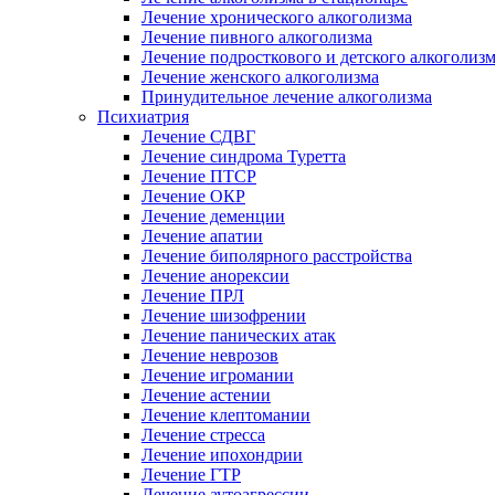
Лечение хронического алкоголизма
Лечение пивного алкоголизма
Лечение подросткового и детского алкоголиз
Лечение женского алкоголизма
Принудительное лечение алкоголизма
Психиатрия
Лечение СДВГ
Лечение синдрома Туретта
Лечение ПТСР
Лечение ОКР
Лечение деменции
Лечение апатии
Лечение биполярного расстройства
Лечение анорексии
Лечение ПРЛ
Лечение шизофрении
Лечение панических атак
Лечение неврозов
Лечение игромании
Лечение астении
Лечение клептомании
Лечение стресса
Лечение ипохондрии
Лечение ГТР
Лечение аутоагрессии