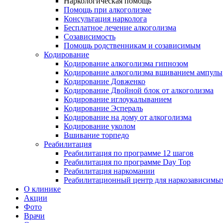
Наркологическая помощь
Помощь при алкоголизме
Консультация нарколога
Бесплатное лечение алкоголизма
Созависимость
Помощь родственникам и созависимым
Кодирование
Кодирование алкоголизма гипнозом
Кодирование алкоголизма вшиванием ампулы
Кодирование Довженко
Кодирование Двойной блок от алкоголизма
Кодирование иглоукалыванием
Кодирование Эспераль
Кодирование на дому от алкоголизма
Кодирование уколом
Вшивание торпедо
Реабилитация
Реабилитация по программе 12 шагов
Реабилитация по программе Day Top
Реабилитация наркомании
Реабилитационный центр для наркозависимых
О клинике
Акции
Фото
Врачи