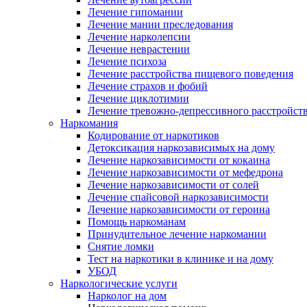
Лечение гипомании
Лечение мании преследования
Лечение нарколепсии
Лечение неврастении
Лечение психоза
Лечение расстройства пищевого поведения
Лечение страхов и фобий
Лечение циклотимии
Лечение тревожно-депрессивного расстройст
Наркомания
Кодирование от наркотиков
Детоксикация наркозависимых на дому
Лечение наркозависимости от кокаина
Лечение наркозависимости от мефедрона
Лечение наркозависимости от солей
Лечение спайсовой наркозависимости
Лечение наркозависимости от героина
Помощь наркоманам
Принудительное лечение наркомании
Снятие ломки
Тест на наркотики в клинике и на дому
УБОД
Наркологические услуги
Нарколог на дом