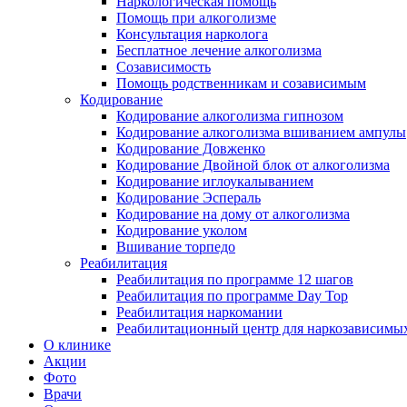
Наркологическая помощь
Помощь при алкоголизме
Консультация нарколога
Бесплатное лечение алкоголизма
Созависимость
Помощь родственникам и созависимым
Кодирование
Кодирование алкоголизма гипнозом
Кодирование алкоголизма вшиванием ампулы
Кодирование Довженко
Кодирование Двойной блок от алкоголизма
Кодирование иглоукалыванием
Кодирование Эспераль
Кодирование на дому от алкоголизма
Кодирование уколом
Вшивание торпедо
Реабилитация
Реабилитация по программе 12 шагов
Реабилитация по программе Day Top
Реабилитация наркомании
Реабилитационный центр для наркозависимых
О клинике
Акции
Фото
Врачи