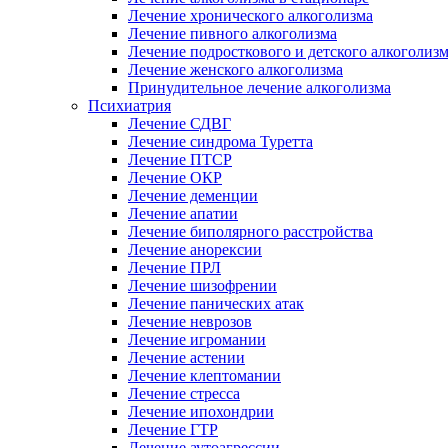
Лечение хронического алкоголизма
Лечение пивного алкоголизма
Лечение подросткового и детского алкоголиз
Лечение женского алкоголизма
Принудительное лечение алкоголизма
Психиатрия
Лечение СДВГ
Лечение синдрома Туретта
Лечение ПТСР
Лечение ОКР
Лечение деменции
Лечение апатии
Лечение биполярного расстройства
Лечение анорексии
Лечение ПРЛ
Лечение шизофрении
Лечение панических атак
Лечение неврозов
Лечение игромании
Лечение астении
Лечение клептомании
Лечение стресса
Лечение ипохондрии
Лечение ГТР
Лечение аутоагрессии