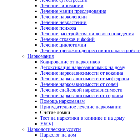
Лечение гипомании
Лечение мании преследования
Лечение нарколепсии
Лечение неврастении
Лечение психоза
Лечение расстройства пищевого поведения
Лечение страхов и фобий
Лечение циклотимии
Лечение тревожно-депрессивного расстройст
Наркомания
Кодирование от наркотиков
Детоксикация наркозависимых на дому
Лечение наркозависимости от кокаина
Лечение наркозависимости от мефедрона
Лечение наркозависимости от солей
Лечение спайсовой наркозависимости
Лечение наркозависимости от героина
Помощь наркоманам
Принудительное лечение наркомании
Снятие ломки
Тест на наркотики в клинике и на дому
УБОД
Наркологические услуги
Нарколог на дом