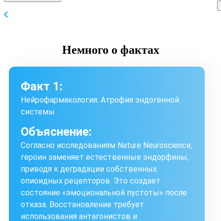
Немного
о фактах
Факт 1:
Нейрофармакология: Атрофия эндогенной
системы
Объяснение:
Согласно исследованиям Nature Neuroscience,
героин заменяет естественные эндорфины,
приводя к деградации собственных
опиоидных рецепторов. Это создает
состояние «эмоциональной пустоты» после
отказа. Восстановление требует
использования антагонистов и