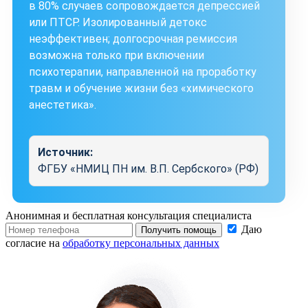
в 80% случаев сопровождается депрессией
или ПТСР. Изолированный детокс
неэффективен; долгосрочная ремиссия
возможна только при включении
психотерапии, направленной на проработку
травм и обучение жизни без «химического
анестетика».
Источник:
ФГБУ «НМИЦ ПН им. В.П. Сербского» (РФ)
Анонимная и бесплатная
консультация специалиста
Даю
Получить помощь
согласие на
обработку персональных данных