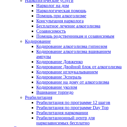
Наркологические услуги
Нарколог на дом
Наркологическая помощь
Помощь при алкоголизме
Консультация нарколога
Бесплатное лечение алкоголизма
Созависимость
Помощь родственникам и созависимым
Кодирование
Кодирование алкоголизма гипнозом
Кодирование алкоголизма вшиванием
ампулы
Кодирование Довженко
Кодирование Двойной блок от алкоголизма
Кодирование иглоукалыванием
Кодирование Эспераль
Кодирование на дому от алкоголизма
Кодирование уколом
Вшивание торпедо
Реабилитация
Реабилитация по программе 12 шагов
Реабилитация по программе Day Top
Реабилитация наркомании
Реабилитационный центр для
наркозависимых бесплатно