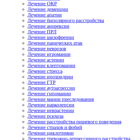
Лечение ОКР
Лечение деменции
Лечение апатии
Лечение биполярного расстройства
Лечение анорексии
Лечение ПРЛ
Лечение шизофрении
Лечение панических атак
Лечение неврозов
Лечение игромании
Лечение астении
Лечение клептомании
Лечение стресса
Лечение ипохондрии
Лечение ГТР
Лечение аутоагрессии
Лечение гипомании
Лечение мании преследования
Лечение нарколепсии
Лечение неврастении
Лечение психоза
Лечение расстройства пищевого поведения
Лечение страхов и фобий
Лечение циклотимии
Лечение тревожно-депрессивного расстройства