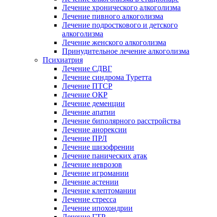
Лечение хронического алкоголизма
Лечение пивного алкоголизма
Лечение подросткового и детского
алкоголизма
Лечение женского алкоголизма
Принудительное лечение алкоголизма
Психиатрия
Лечение СДВГ
Лечение синдрома Туретта
Лечение ПТСР
Лечение ОКР
Лечение деменции
Лечение апатии
Лечение биполярного расстройства
Лечение анорексии
Лечение ПРЛ
Лечение шизофрении
Лечение панических атак
Лечение неврозов
Лечение игромании
Лечение астении
Лечение клептомании
Лечение стресса
Лечение ипохондрии
Лечение ГТР