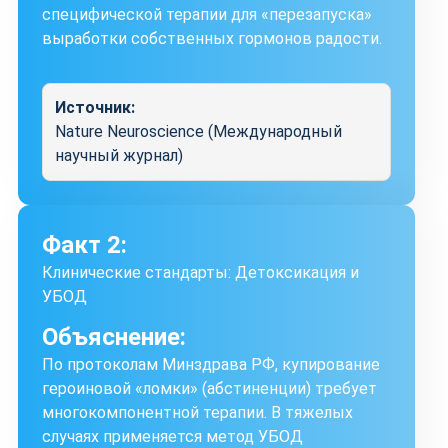
специфической терапии для «перезапуска»
выработки собственных гормонов радости.
Источник:
Nature Neuroscience (Международный
научный журнал)
Факт 2:
Клинические стандарты: Детоксикация и
УБОД
Объяснение:
По протоколам Минздрава РФ, купирование
героиновой «ломки» (абстиненции) требует
многокомпонентной терапии. В тяжелых
случаях применяется метод УБОД