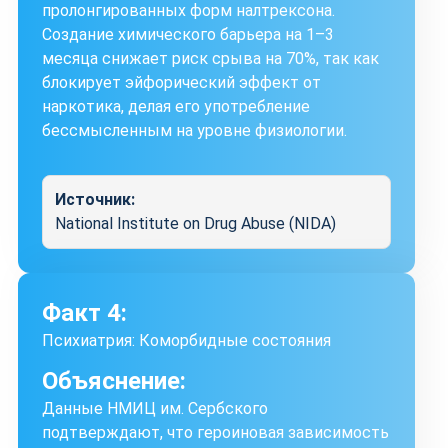
пролонгированных форм налтрексона.
Создание химического барьера на 1–3
месяца снижает риск срыва на 70%, так как
блокирует эйфорический эффект от
наркотика, делая его употребление
бессмысленным на уровне физиологии.
Источник:
National Institute on Drug Abuse (NIDA)
Факт 4:
Психиатрия: Коморбидные состояния
Объяснение:
Данные НМИЦ им. Сербского
подтверждают, что героиновая зависимость