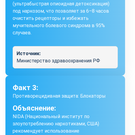
(ультрабыстрая опиоидная детоксикация)
под наркозом, что позволяет за 6–8 часов
очистить рецепторы и избежать
мучительного болевого синдрома в 95%
случаев.
Источник:
Министерство здравоохранения РФ
Факт 3:
Противорецидивная защита: Блокаторы
Объяснение:
NIDA (Национальный институт по
злоупотреблению наркотиками, США)
рекомендует использование