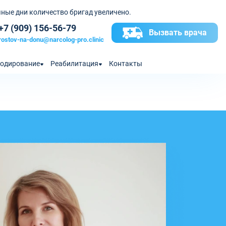
ные дни количество бригад увеличено.
+7 (909) 156-56-79
Вызвать врача
rostov-na-donu@narcolog-pro.clinic
одирование
Реабилитация
Контакты