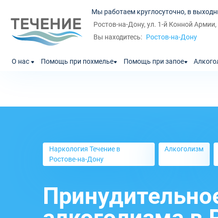
Мы работаем круглосуточно, в выходн
Ростов-на-Дону, ул. 1-й Конной Армии,
Ростов-на-Дону
Вы находитесь:
О нас
Помощь при похмелье
Помощь при запое
Алкого
Наркология Течение в
Алкоголизм
Ростове-на-Дону
Принудительно